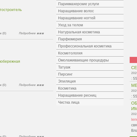
Парикмахерские услуги
хтостроитель
Наращивание волос
Наращивание ногтей
Уход за телом
Натуральная косметика
 (0)
Подробнее
Парфюмерия
Профессиональная косметика
Косметология
Омолаживающие процедуры
евобережная
Татуаж
СЕ
202
Пирсинг
:
5
Эпиляция
МЕ
 (0)
Подробнее
Косметика
202
Наращивание ресниц
:
5
Чистка лица
ОБ
ИМ
202
le
свя
Вл
 (0)
Подробнее