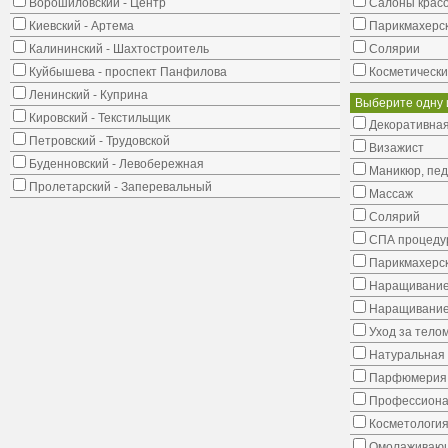
Ворошиловский - Центр
Салоны крас
Киевский - Артема
Парикмахерс
Калининский - Шахтостроитель
Солярии
Куйбышева - проспект Панфилова
Косметически
Ленинский - Куприна
Выберите одну 
Кировский - Текстильщик
Декоративная
Петровский - Трудовской
Визажист
Буденновский - Левобережная
Маникюр, пе
Пролетарский - Заперевальный
Массаж
Солярий
СПА процеду
Парикмахерск
Наращивание
Наращивание
Уход за тело
Натуральная 
Парфюмерия
Профессиона
Косметологи
Омолаживающ