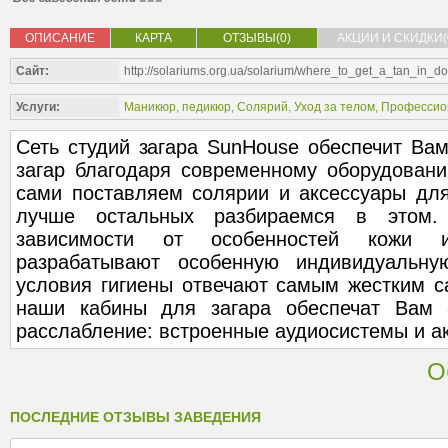
ОПИСАНИЕ
КАРТА
ОТЗЫВЫ(0)
АКЦИИ И СКИДКИ(
Сайт:
http://solariums.org.ua/solarium/where_to_get_a_tan_in_d
Услуги:
Маникюр, педикюр
,
Солярий
,
Уход за телом
,
Профессио
Сеть студий загара SunHouse обеспечит Ва
загар благодаря современному оборудова
сами поставляем солярии и аксессуары для
лучше остальных разбираемся в этом
зависимости от особенностей кожи 
разрабатывают особенную индивидуальну
условия гигиены отвечают самым жестким с
наши кабины для загара обеспечат Вам
расслабление: встроенные аудиосистемы и а
О
ПОСЛЕДНИЕ ОТЗЫВЫ ЗАВЕДЕНИЯ