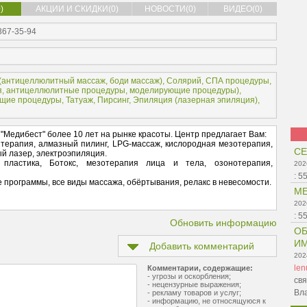
)
АКЦИИ И СКИДКИ(0)
НОВОСТИ(0)
ВИДЕО(0)
 367-35-94
(
антицеллюлитный массаж
,
боди массаж
),
Солярий
,
СПА процедуры
,
я
,
антицеллюлитные процедуры
,
моделирующие процедуры
),
щие процедуры
,
Татуаж
,
Пирсинг
,
Эпиляция (
лазерная эпиляция
),
"Медибест" более 10 лет на рынке красоты. Центр предлагает Вам:
 терапия, алмазный пилинг, LPG-массаж, кислородная мезотерапия,
СЕ
ый лазер, электроэпиляция.
пластика, Ботокс, мезотерапия лица и тела, озонотерапия,
202
:
5
 программы, все виды массажа, обёртывания, релакс в невесомости.
МЕ
202
:
5
Обновить информацию
ОБ
ИМ
Добавить комментарий
202
le
Комментарии, содержащие:
- угрозы и оскорбления;
свя
- нецензурные выражения;
Вл
- рекламу товаров и услуг;
- информацию, не относящуюся к