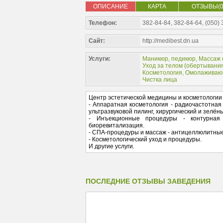
ОПИСАНИЕ
КАРТА
ОТЗЫВЫ(0
Телефон:
382-84-84, 382-84-64, (050)
Сайт:
http://medibest.dn.ua
Услуги:
Маникюр, педикюр
,
Массаж 
Уход за телом (
обертывани
Косметология
,
Омолаживаю
Чистка лица
Центр эстетической медицины и косметологии 
- Аппаратная косметология - радиочастотная
ультразвуковой пилинг, хирургический и зелён
- Инъекционные процедуры - контурная 
биоревитализация.
- СПА-процедуры и массаж - антицеллюлитные
- Косметологический уход и процедуры.
И другие услуги.
ПОСЛЕДНИЕ ОТЗЫВЫ ЗАВЕДЕНИЯ