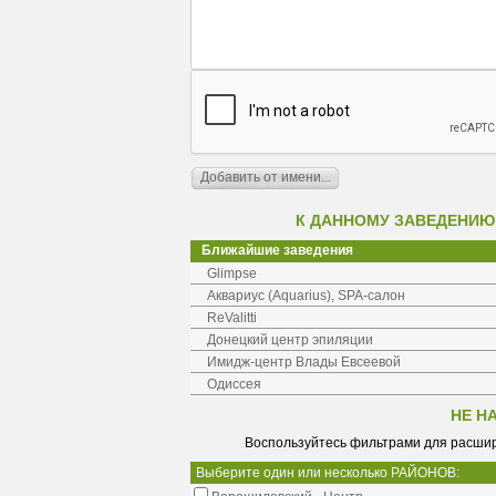
К ДАННОМУ ЗАВЕДЕНИЮ
Ближайшие заведения
Glimpse
Аквариус (Aquarius), SPA-салон
ReValitti
Донецкий центр эпиляции
Имидж-центр Влады Евсеевой
Одиссея
НЕ Н
Воспользуйтесь фильтрами для расшир
Выберите один или несколько РАЙОНОВ: