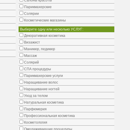
Салоны красоты
Парикмахерские
Солярии
Косметические магазины
Выберите одну или несколько УСЛУГ:
Декоративная косметика
Визажист
Маникюр, педикюр
Массаж
Солярий
СПА процедуры
Парикмахерские услуги
Наращивание волос
Наращивание ногтей
Уход за телом
Натуральная косметика
Парфюмерия
Профессиональная косметика
Косметология
Омолаживающие процедуры