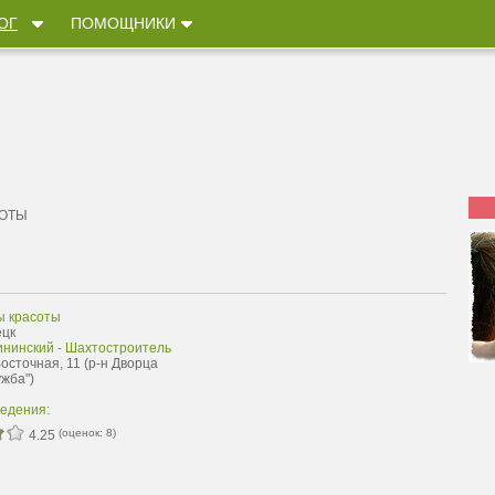
ОГ
ПОМОЩНИКИ
СОТЫ
ы красоты
ецк
ининский - Шахтостроитель
Восточная, 11 (р-н Дворца
ужба")
ведения:
(оценок:
8
)
4.25