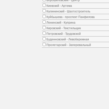
Ворошиловский - Центр
Киевский - Артема
Калининский - Шахтостроитель
Куйбышева - проспект Панфилова
Ленинский - Куприна
Кировский - Текстильщик
Петровский - Трудовской
Буденновский - Левобережная
Пролетарский - Заперевальный