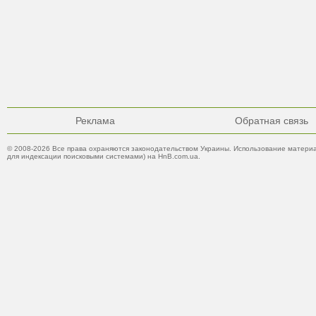
Реклама
Обратная связь
© 2008-2026 Все права охраняются законодательством Украины. Использование материа
для индексации поисковыми системами) на HnB.com.ua.