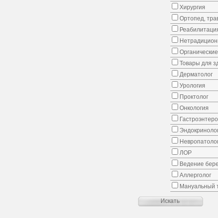
Хирургия
Ортопед, тра
Реабилитаци
Нетрадицион
Органические
Товары для з
Дерматолог
Урология
Проктолог
Онкология
Гастроэнтеро
Эндокриноло
Невропатоло
ЛОР
Ведение бер
Аллерголог
Мануальный 