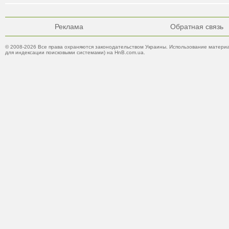
Реклама
Обратная связь
© 2008-2026 Все права охраняются законодательством Украины. Использование материа
для индексации поисковыми системами) на HnB.com.ua.