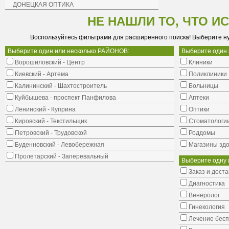
ДОНЕЦКАЯ ОПТИКА
НЕ НАШЛИ ТО, ЧТО И
Воспользуйтесь фильтрами для расширенного поиска! Выберите н
Выберите один или несколько РАЙОНОВ:
Выберите один
Ворошиловский - Центр
Клиники
Киевский - Артема
Поликлиники
Калининский - Шахтостроитель
Больницы
Куйбышева - проспект Панфилова
Аптеки
Ленинский - Куприна
Оптики
Кировский - Текстильщик
Стоматологи
Петровский - Трудовской
Роддомы
Буденновский - Левобережная
Магазины здо
Пролетарский - Заперевальный
Выберите одну 
Заказ и доста
Диагностика
Венеролог
Гинекология
Лечение бес