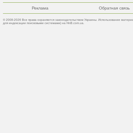
Реклама
Обратная связь
© 2008-2026 Все права охраняются законодательством Украины. Использование материа
для индексации поисковыми системами) на HnB.com.ua.