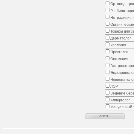
Ортопед, тра
Реабилитаци
Нетрадицион
Органические
Товары для з
Дерматолог
Урология
Проктолог
Онкология
Гастроэнтеро
Эндокриноло
Невропатоло
ЛОР
Ведение бер
Аллерголог
Мануальный 