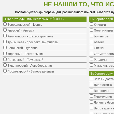
НЕ НАШЛИ ТО, ЧТО И
Воспользуйтесь фильтрами для расширенного поиска! Выберите н
Выберите один или несколько РАЙОНОВ:
Выберите один
Ворошиловский - Центр
Клиники
Киевский - Артема
Поликлиники
Калининский - Шахтостроитель
Больницы
Куйбышева - проспект Панфилова
Аптеки
Ленинский - Куприна
Оптики
Кировский - Текстильщик
Стоматологи
Петровский - Трудовской
Роддомы
Буденновский - Левобережная
Магазины здо
Пролетарский - Заперевальный
Выберите одну 
Заказ и доста
Диагностика
Венеролог
Гинекология
Лечение бес
Вызов врача 