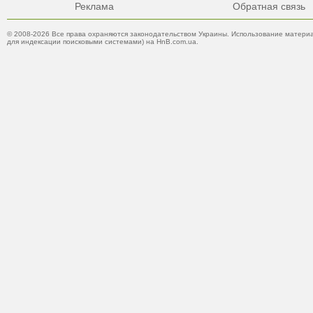
Реклама
Обратная связь
© 2008-2026 Все права охраняются законодательством Украины. Использование материа
для индексации поисковыми системами) на HnB.com.ua.