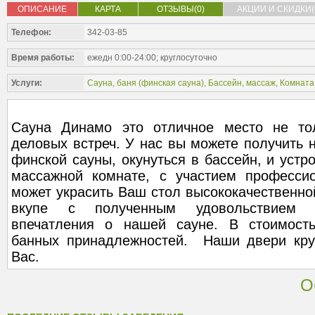
ОПИСАНИЕ
КАРТА
ОТЗЫВЫ(0)
АКЦИИ И СКИДКИ(
Телефон:
342-03-85
Время работы:
ежедн 0:00-24:00; круглосуточно
Услуги:
Сауна, баня (
финская сауна
),
Бассейн, массаж
,
Комната
Сауна Динамо это отличное место не то
деловых встреч. У нас вы можете получить 
финской сауны, окунуться в бассейн, и устр
массажной комнате, с участием професси
может украсить Ваш стол высококачественной
вкупе с полученным удовольствием о
впечатления о нашей сауне. В стоимость
банных принадлежностей. Наши двери кру
Вас.
О