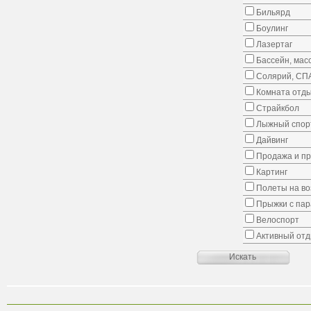
Бильярд
Боулинг
Лазертаг
Бассейн, мас
Солярий, СП
Комната отд
Страйкбол
Лыжный спорт
Дайвинг
Продажа и пр
Картинг
Полеты на в
Прыжки с па
Велоспорт
Активный от