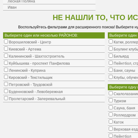
Лесная Поляна
Иван
НЕ НАШЛИ ТО, ЧТО И
Воспользуйтесь фильтрами для расширенного поиска! Выберите н
Выберите один или несколько РАЙОНОВ:
Выберите один
Ворошиловский - Центр
Катки, ролле
Киевский - Артема
Боулинг клуб
Калининский - Шахтостроитель
Бильярд
Куйбышева - проспект Панфилова
Пейнтбол, ст
Ленинский - Куприна
Бани, сауны
Кировский - Текстильщик
Клубы, обуче
Петровский - Трудовской
Выберите одну 
Буденновский - Левобережная
Cкалолазание
Пролетарский - Заперевальный
Туризм
Сауна, баня
Роллердром
Каток
Верховая езд
Пейнтбол