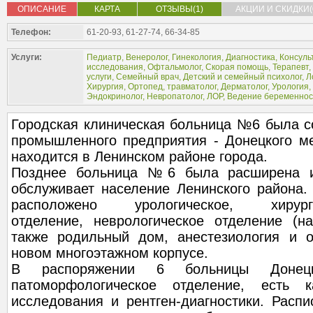
ОПИСАНИЕ
КАРТА
ОТЗЫВЫ(1)
АКЦИИ И СКИДКИ(
Телефон:
61-20-93, 61-27-74, 66-34-85
Услуги:
Педиатр
,
Венеролог
,
Гинекология
,
Диагностика
,
Консуль
исследования
,
Офтальмолог
,
Скорая помощь
,
Терапевт
,
услуги
,
Семейный врач
,
Детский и семейный психолог
,
Л
Хирургия
,
Ортопед, травматолог
,
Дерматолог
,
Урология
,
Эндокринолог
,
Невропатолог
,
ЛОР
,
Ведение беременнос
Городская клиническая больница №6 была с
промышленного предприятия - Донецкого ме
находится в Ленинском районе города.
Позднее больница №6 была расширена и
обслуживает население Ленинского района.
расположено урологическое, хирургиче
отделение, неврологическое отделение (н
также родильный дом, анестезиология и о
новом многоэтажном корпусе.
В распоряжении 6 больницы Донецк
патоморфологическое отделение, есть ка
исследования и рентген-диагностики. Расп