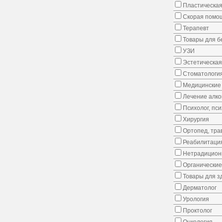
Пластическая
Скорая помо
Терапевт
Товары для 
УЗИ
Эстетическая
Стоматологи
Медицинские 
Лечение алко
Психолог, пс
Хирургия
Ортопед, тра
Реабилитаци
Нетрадицион
Органические
Товары для з
Дерматолог
Урология
Проктолог