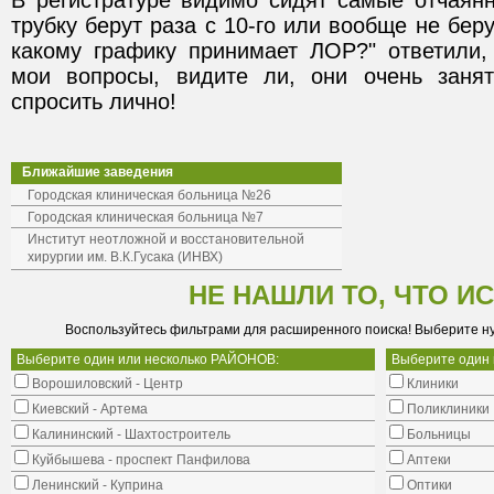
В регистратуре видимо сидят самые отчаянн
трубку берут раза с 10-го или вообще не берут
какому графику принимает ЛОР?" ответили, 
мои вопросы, видите ли, они очень занят
спросить лично! 
Ближайшие заведения
Городская клиническая больница №26
Городская клиническая больница №7
Институт неотложной и восстановительной
хирургии им. В.К.Гусака (ИНВХ)
НЕ НАШЛИ ТО, ЧТО И
Воспользуйтесь фильтрами для расширенного поиска! Выберите н
Выберите один или несколько РАЙОНОВ:
Выберите один
Ворошиловский - Центр
Клиники
Киевский - Артема
Поликлиники
Калининский - Шахтостроитель
Больницы
Куйбышева - проспект Панфилова
Аптеки
Ленинский - Куприна
Оптики