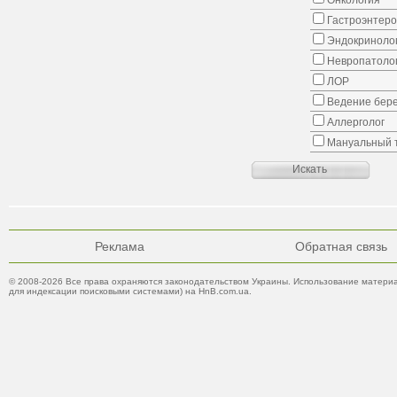
Онкология
Гастроэнтеро
Эндокриноло
Невропатоло
ЛОР
Ведение бер
Аллерголог
Мануальный 
Реклама
Обратная связь
© 2008-2026 Все права охраняются законодательством Украины. Использование материа
для индексации поисковыми системами) на HnB.com.ua.