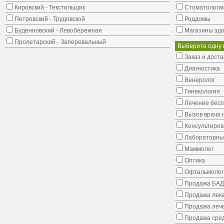
Кировский - Текстильщик
Стоматологи
Петровский - Трудовской
Роддомы
Буденновский - Левобережная
Магазины здо
Пролетарский - Заперевальный
Выберите одну 
Заказ и доста
Диагностика
Венеролог
Гинекология
Лечение бес
Вызов врача 
Консультиров
Лабораторны
Маммолог
Оптика
Офтальмолог
Продажа БАД
Продажа лека
Продажа лече
Продажа сред