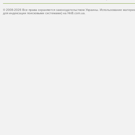
© 2008-2026 Все права охраняются законодательством Украины. Использование материа
для индексации поисковыми системами) на HnB.com.ua.