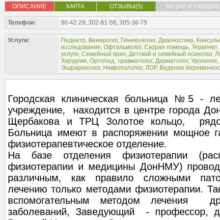
ОПИСАНИЕ
КАРТА
ОТЗЫВЫ(5)
АКЦИИ И СКИДКИ(
Телефон:
90-42-29, 302-81-58, 305-36-75
Услуги:
Педиатр
,
Венеролог
,
Гинекология
,
Диагностика
,
Консуль
исследования
,
Офтальмолог
,
Скорая помощь
,
Терапевт
,
услуги
,
Семейный врач
,
Детский и семейный психолог
,
Л
Хирургия
,
Ортопед, травматолог
,
Дерматолог
,
Урология
,
Эндокринолог
,
Невропатолог
,
ЛОР
,
Ведение беременнос
Городская клиническая больница №5 - ле
учреждение, находится в центре города Дон
Щербакова и ТРЦ Золотое кольцо, рядо
Больница имеют в распоряжении мощное га
физиотерапевтическое отделение.
На базе отделения физиотерапии (ра
физиотерапии и медицины ДонНМУ) провод
различным, как правило сложными пато
лечению только методами физиотерапии. Та
вспомогательным методом лечения дру
заболеваний, Заведующий - профессор, д