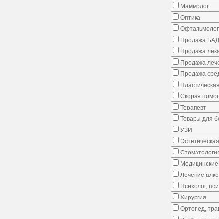
Маммолог
Оптика
Офтальмолог
Продажа БАД
Продажа лека
Продажа лече
Продажа сред
Пластическая
Скорая помо
Терапевт
Товары для 
УЗИ
Эстетическая
Стоматологи
Медицинские 
Лечение алко
Психолог, пс
Хирургия
Ортопед, тра