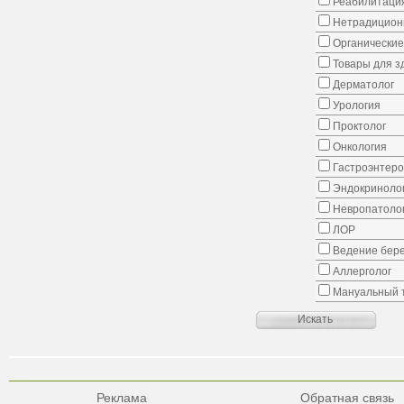
Реабилитаци
Нетрадицион
Органические
Товары для з
Дерматолог
Урология
Проктолог
Онкология
Гастроэнтеро
Эндокриноло
Невропатоло
ЛОР
Ведение бер
Аллерголог
Мануальный 
Реклама
Обратная связь