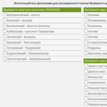
Воспользуйтесь фильтрами для расширенного поиска! Выберите н
Выберите один или несколько РАЙОНОВ:
Выберите один
Ворошиловский - Центр
Клиники
Киевский - Артема
Поликлиники
Калининский - Шахтостроитель
Больницы
Куйбышева - проспект Панфилова
Аптеки
Ленинский - Куприна
Оптики
Кировский - Текстильщик
Стоматологи
Петровский - Трудовской
Роддомы
Буденновский - Левобережная
Магазины здо
Пролетарский - Заперевальный
Выберите одну 
Заказ и доста
Диагностика
Венеролог
Гинекология
Лечение бес
Вызов врача 
Консультиров
Лабораторны