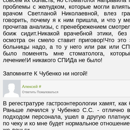
совсем их область, но стоматолог направила т
проблемы с желудком, которые могли влиять
врачом Светланой Николаевной, влез грам
говорить, почему я к ним пришла, и что у м
прочитав анализы, с пренебрежением смотрел 
боиж сидит.Никакой врачебной этики, без
осмотра он смело ставит приговор!Что это 
больницы надо, а то у него или рак или СП
было поменять мне стоматолога, который
Запомните К Чубенко ни ногой!
Алексей
#
Ответить
Пожаловаться
В регестратуре гастроэнтерологии хамят, как 
Раньше лечился у Чубенко С.С. - отлично в
подходом персонала, ушел в другую платную 
по чеку и ко мне будет нормальное отношение, 