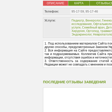
ОПИСАНИЕ
КАРТА
ОТЗЫВЫ(3
Телефон:
95-17-59, 95-17-46
Услуги:
Педиатр
,
Венеролог
,
Гинеко
исследования
,
Офтальмоло
услуги
,
Семейный врач
,
Дет
Хирургия
,
Ортопед, травмат
Эндокринолог
,
Невропатоло
1. Под использованием материалов Сайта по
другие способы, предусмотренные Законом Ук
2. Вся информация на Сайте предоставляются н
так и подразумеваемых. Коллектив Сайта пр
информации, отсутствия ошибок и неточносте
3. Ответственность за содержание статей 
Редакции может не совпадать с мнением и поз
ПОСЛЕДНИЕ ОТЗЫВЫ ЗАВЕДЕНИЯ