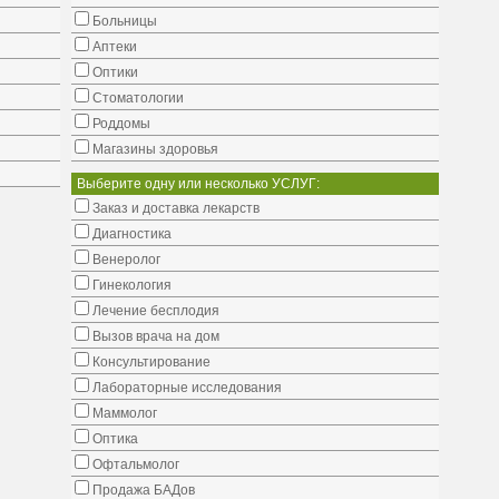
Больницы
Аптеки
Оптики
Стоматологии
Роддомы
Магазины здоровья
Выберите одну или несколько УСЛУГ:
Заказ и доставка лекарств
Диагностика
Венеролог
Гинекология
Лечение бесплодия
Вызов врача на дом
Консультирование
Лабораторные исследования
Маммолог
Оптика
Офтальмолог
Продажа БАДов