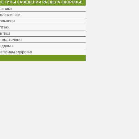
СЕ ТИПЫ ЗАВЕДЕНИЙ РАЗДЕЛА ЗДОРОВЬЕ
линики
оликлиники
ольницы
птеки
птики
томатологии
оддомы
агазины здоровья