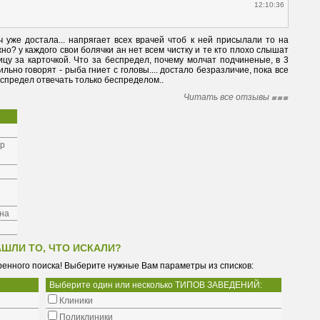
12:10:36
ч уже достала... напрягает всех врачей чтоб к ней присылали то на 
но? у каждого свои болячки ан нет всем чистку и те кто плохо слышат 
цу за карточкой. Что за беспредел, почему молчат подчиненые, в 3 
льно говорят - рыба гниет с головы.... достало безразличие, пока все 
беспредел отвечать только беспределом..
Читать все отзывы
ер
ина
АШЛИ ТО, ЧТО ИСКАЛИ?
енного поиска! Выберите нужные Вам параметры из списков:
Выберите один или несколько ТИПОВ ЗАВЕДЕНИЙ:
Клиники
Поликлиники