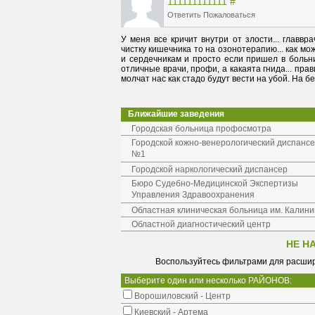
111111111111
#
Ответить
Пожаловаться
У меня все кричит внутри от злости... главвра
чистку кишечника то на озонотерапию... как мож
и сердечникам и просто если пришел в больни
отличные врачи, профи, а какаята гнида... прави
молчат нас как стадо будут вести на убой. На 
Ближайшие заведения
Городская больница профосмотра
Городской кожно-венерологический диспанс
№1
Городской наркологический диспансер
Бюро Судебно-Медицинской Экспертизы
Управления Здравоохранения
Областная клиническая больница им. Калин
Областной диагностический центр
НЕ Н
Воспользуйтесь фильтрами для расшир
Выберите один или несколько РАЙОНОВ:
Ворошиловский - Центр
Киевский - Артема