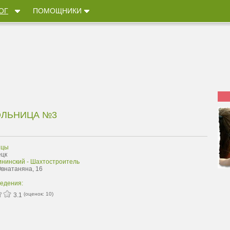
ОГ
ПОМОЩНИКИ
ОЛЬНИЦА №3
ицы
ецк
ининский - Шахтостроитель
Овнатаняна, 16
ведения:
(оценок:
10
)
3.1