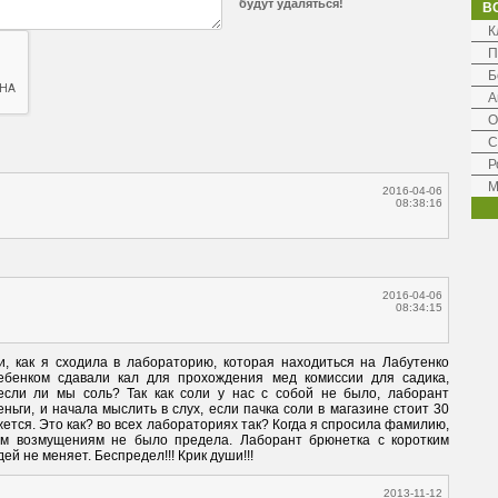
будут удаляться!
В
К
П
Б
А
О
С
Р
М
2016-04-06
08:38:16
2016-04-06
08:34:15
, как я сходила в лабораторию, которая находиться на Лабутенко 
бенком сдавали кал для прохождения мед комиссии для садика, 
если ли мы соль? Так как соли у нас с собой не было, лаборант 
ьги, и начала мыслить в слух, если пачка соли в магазине стоит 30 
жется. Это как? во всех лабораториях так? Когда я спросила фамилию, 
им возмущениям не было предела. Лаборант брюнетка с коротким 
 не меняет. Беспредел!!! Крик души!!!   
2013-11-12