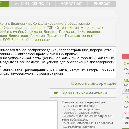
)
АКЦИИ И СКИДКИ(0)
НОВОСТИ(0)
ВИДЕО(0)
логия
,
Диагностика
,
Консультирование
,
Лабораторные
г
,
Скорая помощь
,
Терапевт
,
УЗИ
,
Стоматология
,
Медицинские
ский и семейный психолог
,
Логопед
,
Психолог, психотерапевт
,
олог
,
Дерматолог
,
Урология
,
Проктолог
,
Гастроэнтеролог
,
г
,
ЛОР
,
Ведение беременности
нимается любое воспроизведение, распространение, переработка и
раины «Об авторском праве и смежных правах».
а условиях «как есть» (as is), без каких либо гарантий, как явных,
икладывает все возможные усилия для обеспечения достоверности
СЕ
й.
202
и материалов, размещенных на Сайте, несут их авторы. Мнение
:
5
ицией авторов статей и комментариев.
МЕ
Обновить информацию
202
:
5
Добавить комментарий
ОБ
ИМ
Комментарии, содержащие:
- угрозы и оскорбления;
202
- нецензурные выражения;
le
- рекламу товаров и услуг;
- информацию, не относящуюся к
свя
теме публикации;
Вл
- а также написанные 1 человеком
под разными именами