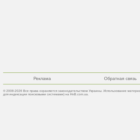
Реклама
Обратная связь
© 2008-2026 Все права охраняются законодательством Украины. Использование материа
для индексации поисковыми системами) на HnB.com.ua.